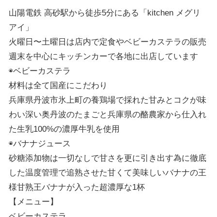
山陽電鉄 高砂駅から徒歩5分にある「kitchen メグリ
アイ」
火曜日〜土曜日は店内で定食やベビーカステラの販売
週末を中心にキッチンカーで各地に出店しています
◉ベビーカステラ
材料は全て国産にこだわり
兵庫県丹波市氷上町の養鶏場で採れた甘みとコクが味
わい深い奥丹波のたまごと兵庫県の酪農家から仕入れ
た生乳100%の濃厚牛乳を使用
◉バナナジュース
砂糖添加物は一切なしで甘さを更に引き出す為に徹底
した温度管理で追熟させた甘くて美味しいバナナの王
様甘熟王バナナが入った超濃厚な1杯
【メニュー】
ベビーカステラ